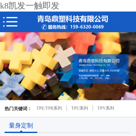
k8凯发一触即发
TPE/TPR系列
TPU系列
TPV系列
热门关键词：
量身定制
TPEE系列