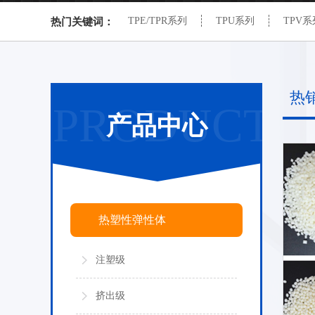
TPE/TPR系列
TPU系列
TPV系
热门关键词：
热
PRODUCT
产品中心
热塑性弹性体
注塑级
挤出级