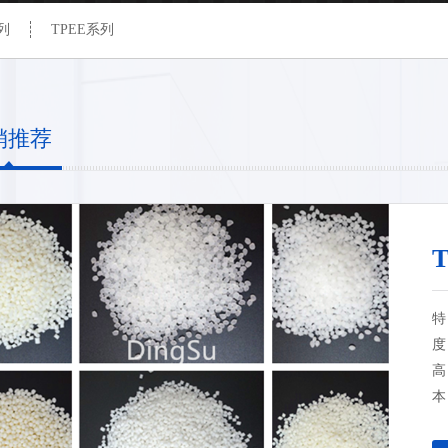
列
TPEE系列
销推荐
特
度
高
本
为