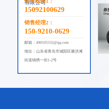
销售经理1：
有限公司
15092100629
销售经理2：
150-9210-0629
邮箱：490105332@qq.com
地址：山东省青岛市城阳区棘洪滩
街道锦绣一街1-2号