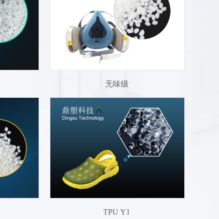
无味级
TPU Y1